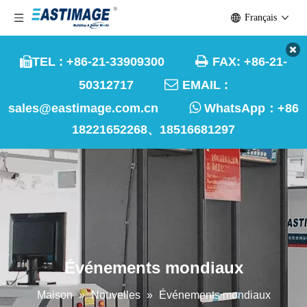
Français

TEL : +86-21-33909300
FAX: +86-21-


50312717
EMAIL :

sales@eastimage.com.cn
WhatsApp：
+86
18221652268、18516681297
Événements mondiaux
Maison
»
Nouvelles
»
Événements mondiaux