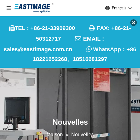
Français

TEL : +86-21-33909300
FAX: +86-21-


50312717
EMAIL :

sales@eastimage.com.cn
WhatsApp：
+86
18221652268、18516681297
Nouvelles
Maison
»
Nouvelles