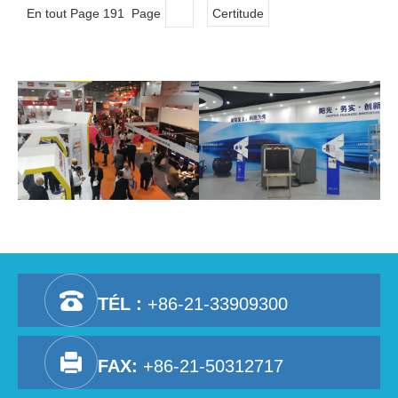
En tout Page 191 Page
Certitude
TÉL :
+86-21-33909300
FAX:
+86-21-50312717