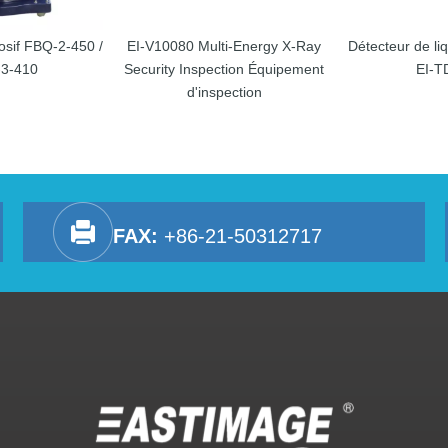
osif FBQ-2-450 /
EI-V10080 Multi-Energy X-Ray
Détecteur de li
3-410
Security Inspection Équipement
EI-T
d'inspection
FAX:
+86-21-50312717