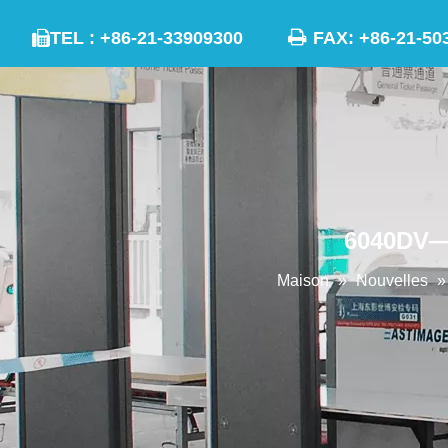

TEL : +86-21-33909300
FAX: +86-21

6040DV—É
Maison
»
Nouvelles