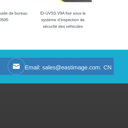
quide de bureau
EI-UVSS V9A fixé sous le
Système de m
D500
système d'inspection de
température c
sécurité des véhicules
image thermi
Email:
sales@eastimage.com. CN