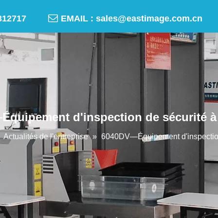

-50312717
EMAIL :
sales@eastimage.com.cn
quipement d'inspection de sécurité à
»
Actualités de l'entreprise
»
6040DV—Équipement d'inspection