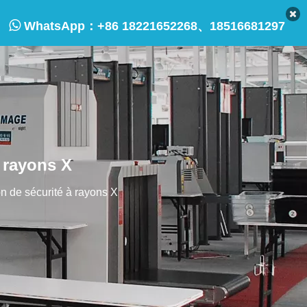

WhatsApp：
+86 18221652268、18516681297
 rayons X
 de sécurité à rayons X