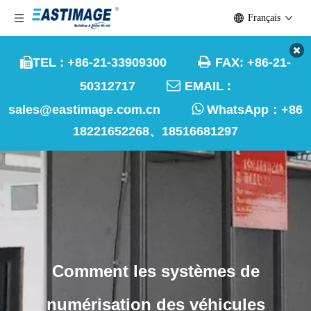
Français

TEL : +86-21-33909300
FAX: +86-21-


50312717
EMAIL :

sales@eastimage.com.cn
WhatsApp：
+86
18221652268、18516681297
Comment les systèmes de
numérisation des véhicules