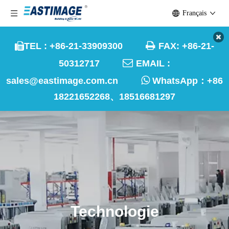
Français

TEL : +86-21-33909300
FAX: +86-21-


50312717
EMAIL :

sales@eastimage.com.cn
WhatsApp：
+86
18221652268、18516681297
Technologie