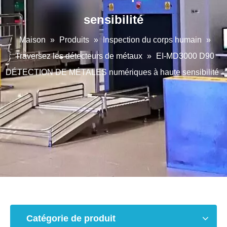
sensibilité
Maison
»
Produits
»
Inspection du corps humain
»
Traversez les détecteurs de métaux
»
EI-MD3000 D90
DÉTECTION DE MÉTALES numériques à haute sensibilité
Catégorie de produit