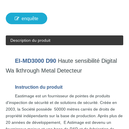
enquête
Description du produit
EI-MD3000
D90
Haute sensibilité
Digital
Wa
lkthrough
Metal
Detecteur
Instruction
du produit
Eastimage
est un fournisseur
de pointes
de produits
d'inspection de sécurité
et de solutions de sécurité.
Créée en
2003,
la
Société
possède
50
000
mètres carrés de droits de
propriété indépendants
sur la
base de production. Après
plus
de
20
années
de développement,
E
Astimage
est
devenu un
fournisseur majeur et une
base
de R&D et
de fabrication de