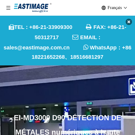
Français

TEL : +86-21-33909300
FAX: +86-21-


50312717
EMAIL :

sales@eastimage.com.cn
WhatsApp：
+86
18221652268、18516681297
EI-MD3000 D90 DÉTECTION DE
MÉTALES numériques à haute