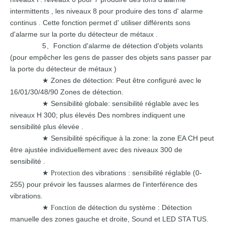
intermittents
,
les
niveaux
8
pour
produire des tons
d' alarme
continus
. Cette fonction permet d'
utiliser
différents sons
d'alarme
sur
la porte
du détecteur
de métaux
.
5
Fonction d'alarme de détection d'objets volants
、
(pour empêcher
les gens de
passer
des objets sans
passer
par
la porte
du détecteur
de métaux
)
Zones de détection: Peut être configuré
avec
le
★
16/01/30/48/90 Zones de détection.
Sensibilité globale: sensibilité réglable avec
les
★
niveaux H 300; plus élevés
Des nombres
indiquent une
sensibilité
plus élevée
.
Sensibilité spécifique à la zone: la zone
EA
CH peut
★
être
ajustée individuellement avec des niveaux
300
de
sensibilité
.
des vibrations
: sensibilité réglable (0-
★ Protection
255) pour prévoir
les fausses alarmes de
l'interférence des
vibrations.
de détection
du système
:
Détection
★ Fonction
manuelle des zones gauche et droite,
Sound
et
LED
STA
TUS.