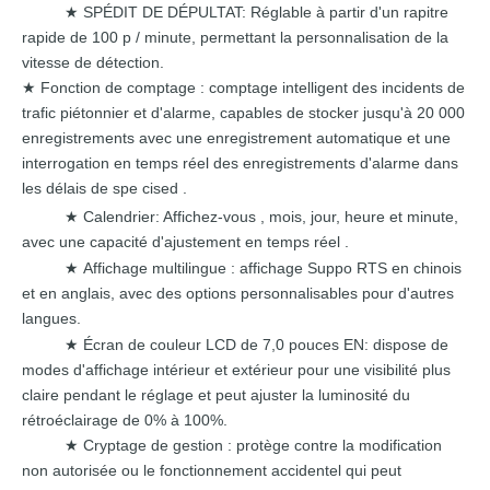
SPÉDIT DE DÉPULTAT: Réglable à partir d'un rapitre
★
rapide de
100 p
/ minute,
permettant
la personnalisation
de
la
vitesse de détection.
Fonction
de comptage : comptage
intelligent
des incidents de
★
trafic piétonnier et d'alarme, capables
de stocker
jusqu'à
20 000
enregistrements avec une enregistrement
automatique
et une
interrogation en temps réel des enregistrements d'alarme dans
les délais de
spe
cised
.
Calendrier:
Affichez-vous
,
mois, jour, heure et minute,
★
avec une capacité
d'ajustement
en temps réel
.
Affichage
multilingue :
affichage Suppo RTS en
chinois
★
et
en anglais, avec
des options
personnalisables
pour
d'autres
langues.
Écran de couleur LCD
de 7,0 pouces
EN:
dispose de
★
modes d'affichage intérieur et extérieur
pour
une visibilité plus
claire
pendant
le réglage
et
peut
ajuster
la luminosité du
rétroéclairage de 0% à
100%.
Cryptage
de gestion :
protège contre
la modification
★
non autorisée ou le fonctionnement accidentel
qui
peut