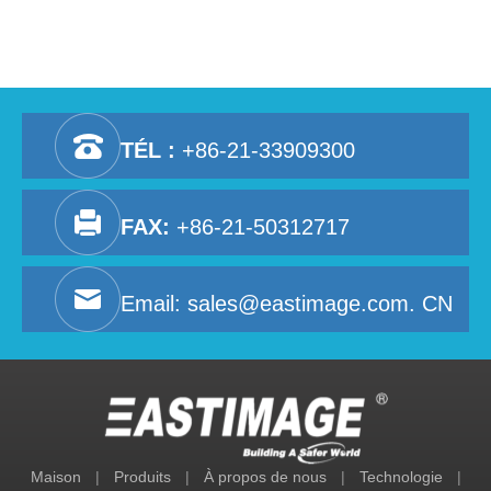
TÉL :
+86-21-33909300
FAX:
+86-21-50312717
Email:
sales@eastimage.com. CN
Maison
|
Produits
|
À propos de nous
|
Technologie
|