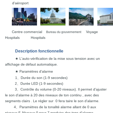
d'aéroport
Centre commercial
Voyage
Bureau du gouvernement
Hospitals Hospitals
Description
fonctionnelle
L'auto-vérification de la mise sous tension avec
un
★
affichage de défaut automatique.
Paramètres d'alarme
★
1
Durée du son (1-9
secondes)
、
2
Durée LED (1-9
secondes)
、
3
Contrôle du volume (0-20 niveaux). Il
permet d'ajuster
、
le
son
d'alarme
à
20
des niveaux
de ton
continu
,
avec des
segments
clairs
.
Le
régler
sur
0 fera taire le
son d'alarme.
4
Paramètres de la tonalité alarme
allant de 0 aux
、
niveaux F.
Niveaux 0
pour
7
produire des tons
d'alarme