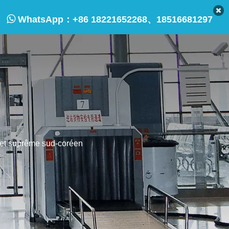

WhatsApp：
+86 18221652268、18516681297
et suprême sud-coréen