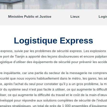
Ministère Public et Justice
Lieux
Logi
Logistique Express
 express, suivie par les problèmes de sécurité express. Les explosions de
 port de Tianjin a apporté des leçons douloureuses et encore palpitant
ogistique d'utiliser des équipements de sécurité pour prévenir les accid
ive inquiétante, car une partie du secteur de la messagerie ne compre
sécurité que nous voyons habituellement dans le métro, les gares, les 
re, après l'achat du seul pour constater qu'il y a un gros problème, la m
r du système seul n'est pas facile à utiliser, ce qui augmente la diffic
liser, ce qui augmente la difficulté du travail et le coût de la main-d'œuv
loppé pour répondre aux solutions complètes de sécurité de l'industri
tenaires stratégiques, un total de près de 1 000 ensembles d'équipements