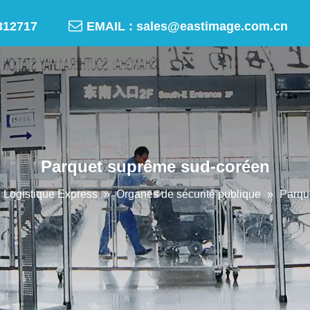

-50312717
EMAIL :
sales@eastimage.com.cn
Parquet suprême sud-coréen
Logistique Express
»
Organes de sécurité publique
»
Parqu