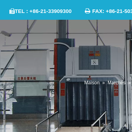

TEL : +86-21-33909300
FAX: +86-21

Maison
»
Marchés
»