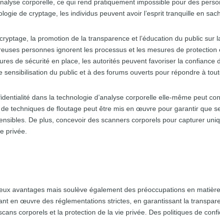
nalyse corporelle, ce qui rend pratiquement impossible pour des personn
ologie de cryptage, les individus peuvent avoir l’esprit tranquille en sa
e cryptage, la promotion de la transparence et l’éducation du public sur 
euses personnes ignorent les processus et les mesures de protection e
res de sécurité en place, les autorités peuvent favoriser la confiance d
sensibilisation du public et à des forums ouverts pour répondre à tout
nfidentialité dans la technologie d’analyse corporelle elle-même peut con
u de techniques de floutage peut être mis en œuvre pour garantir que s
sensibles. De plus, concevoir des scanners corporels pour capturer uniq
e privée.
eux avantages mais soulève également des préoccupations en matière de
t en œuvre des réglementations strictes, en garantissant la transparenc
s scans corporels et la protection de la vie privée. Des politiques de conf