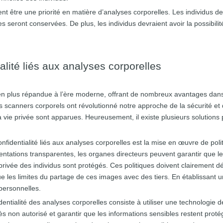
nt être une priorité en matière d’analyses corporelles. Les individus d
s seront conservées. De plus, les individus devraient avoir la possibilit
lité liés aux analyses corporelles
n plus répandue à l’ère moderne, offrant de nombreux avantages dans d
es scanners corporels ont révolutionné notre approche de la sécurité 
vie privée sont apparues. Heureusement, il existe plusieurs solutions 
nfidentialité liés aux analyses corporelles est la mise en œuvre de poli
ementations transparentes, les organes directeurs peuvent garantir que
privée des individus sont protégés. Ces politiques doivent clairement dé
 les limites du partage de ces images avec des tiers. En établissant un
 personnelles.
entialité des analyses corporelles consiste à utiliser une technologi
ès non autorisé et garantir que les informations sensibles restent pro