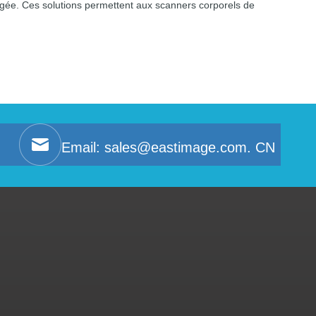
tégée. Ces solutions permettent aux scanners corporels de
Email:
sales@eastimage.com. CN