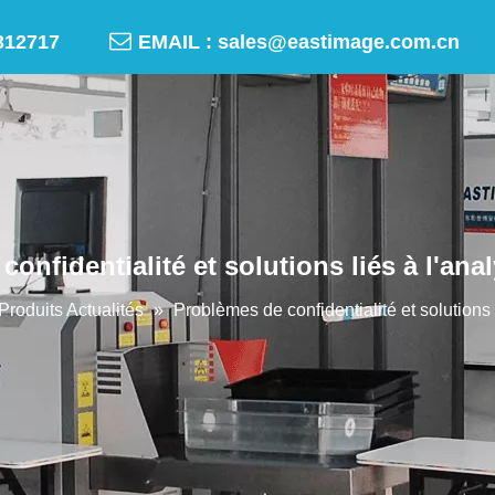

-50312717
EMAIL :
sales@eastimage.com.cn
onfidentialité et solutions liés à l'ana
Produits Actualités
»
Problèmes de confidentialité et solutions 