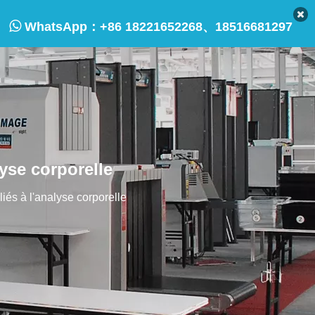

WhatsApp：
+86 18221652268、18516681297
lyse corporelle
liés à l'analyse corporelle