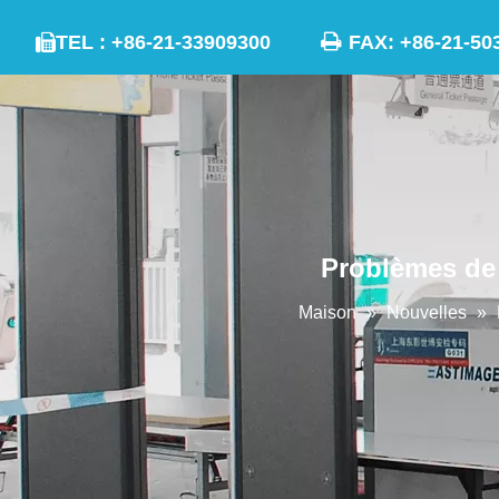

TEL : +86-21-33909300
FAX: +86-21

Problèmes de c
Maison
»
Nouvelles
»