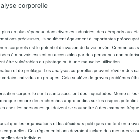
nalyse corporelle
 plus en plus répandue dans diverses industries, des aéroports aux ét
rmations précieuses, ils soulèvent également d'importantes préoccupati
ers corporels est le potentiel d’invasion de la vie privée. Comme ces 
tilisées à mauvais escient ou accessibles par des personnes non autoris
nt être vulnérables au piratage ou à une mauvaise utilisation.
ation et de profilage. Les analyses corporelles peuvent révéler des cara
r certains individus ou groupes. Cela soulève de graves problèmes éthiq
risation corporelle sur la santé suscitent des inquiétudes. Même si les
l manque encore des recherches approfondies sur les risques potentiels
times chez les personnes qui doivent se soumettre à des examens fréq
rucial que les organisations et les décideurs politiques mettent en œuvr
s corporelles. Ces réglementations devraient inclure des mesures visant
nnelles des individus.