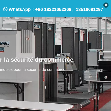

WhatsApp：
+86 18221652268、18516681297
r la sécurité du commerce
andises pour la sécurité du commerce