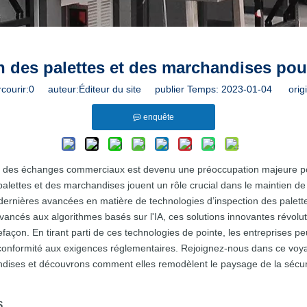
n des palettes et des marchandises pou
courir:
0
auteur:Éditeur du site publier Temps: 2023-01-04 origi
enquête
ité des échanges commerciaux est devenu une préoccupation majeure p
s palettes et des marchandises jouent un rôle crucial dans le maintien de
s dernières avancées en matière de technologies d’inspection des palet
ncés aux algorithmes basés sur l'IA, ces solutions innovantes révoluti
efaçon. En tirant parti de ces technologies de pointe, les entreprises 
eur conformité aux exigences réglementaires. Rejoignez-nous dans ce v
andises et découvrons comment elles remodèlent le paysage de la sécu
s