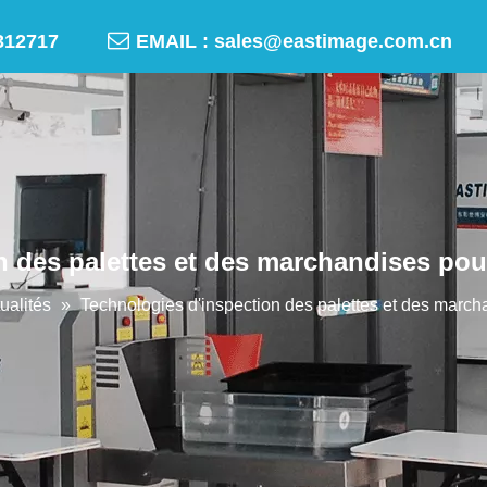

-50312717
EMAIL :
sales@eastimage.com.cn
n des palettes et des marchandises pou
ualités
»
Technologies d'inspection des palettes et des march