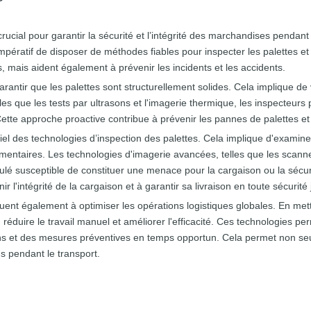
crucial pour garantir la sécurité et l’intégrité des marchandises pendan
impératif de disposer de méthodes fiables pour inspecter les palettes 
, mais aident également à prévenir les incidents et les accidents.
arantir que les palettes sont structurellement solides. Cela implique de v
es que les tests par ultrasons et l'imagerie thermique, les inspecteurs
Cette approche proactive contribue à prévenir les pannes de palettes e
iel des technologies d’inspection des palettes. Cela implique d'examin
entaires. Les technologies d'imagerie avancées, telles que les scann
mulé susceptible de constituer une menace pour la cargaison ou la sécur
 l'intégrité de la cargaison et à garantir sa livraison en toute sécurité
ibuent également à optimiser les opérations logistiques globales. En m
 réduire le travail manuel et améliorer l'efficacité. Ces technologies pe
ons et des mesures préventives en temps opportun. Cela permet non s
s pendant le transport.