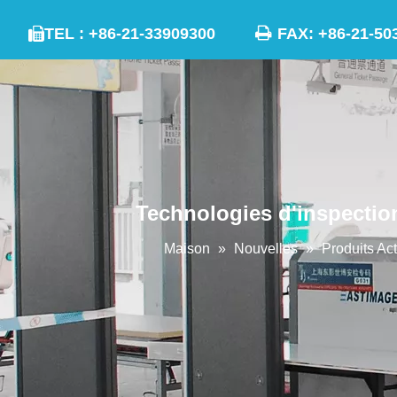

TEL : +86-21-33909300
FAX: +86-21

Technologies d'inspectio
Maison
»
Nouvelles
»
Produits Act