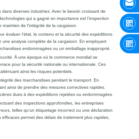
 dans diverses industries. Avec le besoin croissant de
technologies qui a gagné en importance est l’inspection
 maintien de l'intégrité de la cargaison.
évaluer l’état, le contenu et la sécurité des expéditions.
nir une analyse complète de la cargaison. En employant
s marchandises endommagées ou un emballage inapproprié.
 sécurité. À une époque où le commerce mondial se
enace pour la sécurité nationale ou internationale. Ces
tténuant ainsi les risques potentiels.
intégrité des marchandises pendant le transport. En
tant ainsi de prendre des mesures correctives rapides.
nancières dues à des expéditions rejetées ou endommagées.
fectuant des inspections approfondies, les entreprises
reurs, telles qu'un étiquetage incorrect ou une déclaration
 efficaces permet des délais de traitement plus rapides,