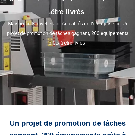
être livrés
Maison
»
Nouvelles
»
Actualités de l'entreprise
»
Un
projet de promotion de tâches gagnant, 200 équipements
prêts à être livrés
Un projet de promotion de tâches